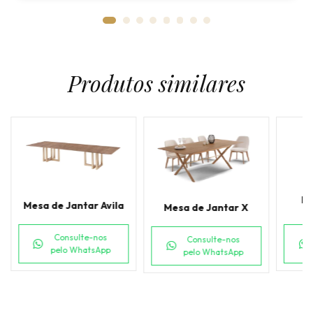
Produtos similares
Me
Mesa de Jantar Avila
Mesa de Jantar X
Consulte-nos
Consulte-nos
pelo WhatsApp
pelo WhatsApp